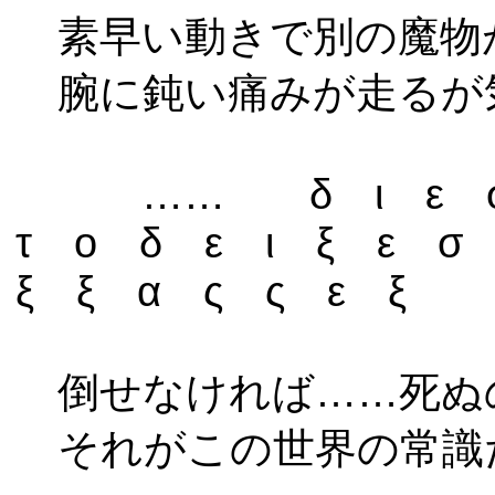
素早い動きで別の魔物
腕に鈍い痛みが走るが
…… δ ι ε σ 
τ ο δ ε ι ξ ε σ
ξ ξ α ς ς ε ξ
倒せなければ……死ぬ
それがこの世界の常識