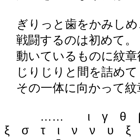
ぎりっと歯をかみしめ
戦闘するのは初めて。
動いているものに紋章
じりじりと間を詰めて
その一体に向かって紋
…… ι γ θ β ι
ξ σ τ ι ν ν υ 