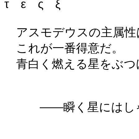
τ ε ς ξ
アスモデウスの主属性
これが一番得意だ。
青白く燃える星をぶつ
――瞬く星にはしゃ