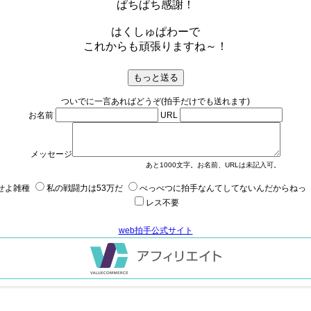
ぱちぱち感謝！
はくしゅぱわーで
これからも頑張りますね～！
ついでに一言あればどうぞ(拍手だけでも送れます)
お名前
URL
メッセージ
あと
1000
文字。お名前、URLは未記入可。
せよ雑種
私の戦闘力は53万だ
べっべつに拍手なんてしてないんだからねっ
レス不要
web拍手公式サイト