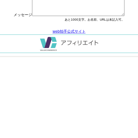
メッセージ
あと
1000
文字。お名前、URLは未記入可。
web拍手公式サイト