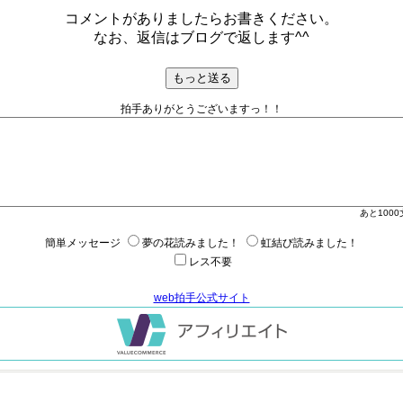
コメントがありましたらお書きください。
なお、返信はブログで返します^^
拍手ありがとうございますっ！！
あと
1000
簡単メッセージ
夢の花読みました！
虹結び読みました！
レス不要
web拍手公式サイト