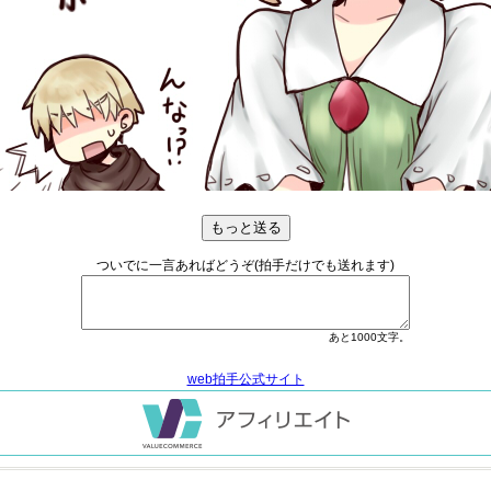
ついでに一言あればどうぞ(拍手だけでも送れます)
あと
1000
文字。
web拍手公式サイト