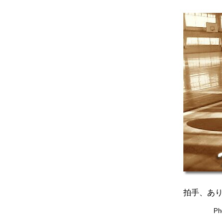
拍手、あ
Ph