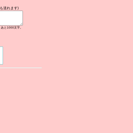
も送れます)
あと
1000
文字。