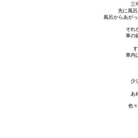
三
先に風呂
風呂からあがっ
それ
車の
す
車内
少
あ
色々