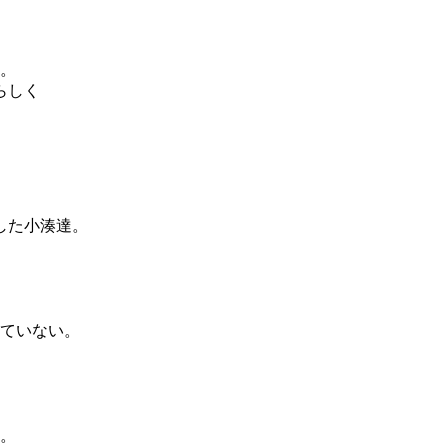
。
らしく
した小湊達。
ていない。
。