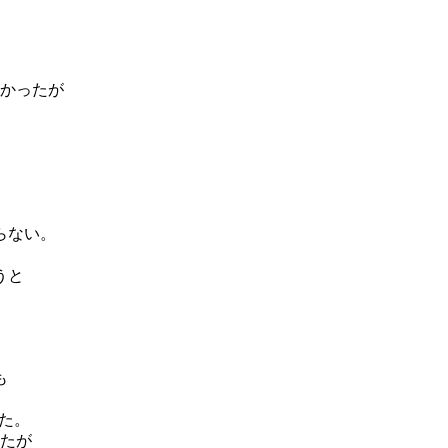
かったが
らない。
うと
も
た。
たが