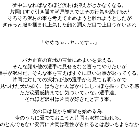
夢中になればなるほど沢村は抑えがきかなくなる。
片岡はすぐ引き返す瀬戸際まではその行為を続けるが
そろそろ沢村の事を考えて止めようと離れようとしたが
ぎゅっと服を掴まれ上気した顔と潤んだ目で上目づかいされ
「やめちゃ…ヤ…です…」
バカ正直の直球の言葉にめまいを覚える。
そんな顔を他の選手に見せるなと言ってやりたいが
相手が沢村だ。そんな事を言えばすぐに良い返事が返ってくる
片岡に対しての沢村は他の選手から見ても明らかで
見つけた犬の如く、はちきれんばかりにしっぽを振っている感
ただ恋愛感情までは気づいていない選手達。
それほど沢村は片岡が好きだと言う事。
次の日は昼から練習を始める為、
今のうちに愛でておこうと片岡も沢村に触れる。
のとんでもない発言に片岡は理性がきれるとは思いもよらなか