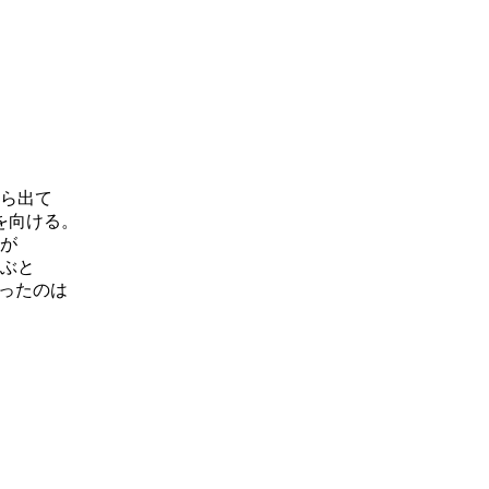
。
ら出て
を向ける。
が
ぶと
思ったのは