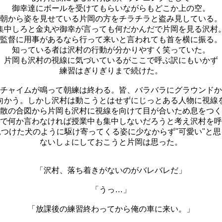
御幸達にボールを受けてもらいながらもどこか上の空。
朝から姿を見せている片岡の方をチラチラと盗み見している。
集中しろと金丸や御幸が言っても何だかんだで片岡を見る沢村
監督に用事があるなら行って来いと言われても首を横に振る。
知っている者は沢村の行動が分かりやすく笑っていた。
片岡も沢村の視線に気づいているがここで呼ぶ訳にもいかず
練習はぎりぎりまで続けた。
チャイムが鳴って朝練は終わる。皆、バラバラにグラウンドか
向かう。しかし沢村は動こうとはせずにじっとある人物に視線
散の合図から片岡も沢村に視線を向けて目が合いため息をつく
で何か言わなければ授業中も集中しないだろうと考え沢村を呼
つけた犬のように駆け寄ってくる姿に少なからず"可愛い"と
ないしょにしておこうと片岡は思った。
「沢村、落ち着きがないのがバレバレだ」
「うっ…」
「放課後の練習終わってから俺の車に来い。」