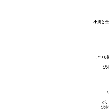
小湊と金
いつも
沢
が
沢村