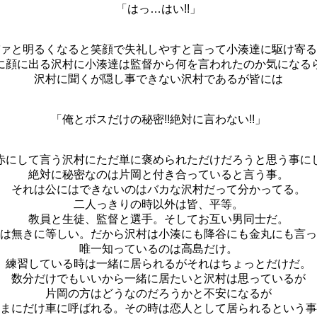
「はっ…はい!!」
ァと明るくなると笑顔で失礼しやすと言って小湊達に駆け寄る
に顔に出る沢村に小湊達は監督から何を言われたのか気になる
沢村に聞くが隠し事できない沢村であるが皆には
「俺とボスだけの秘密!!絶対に言わない!!」
赤にして言う沢村にただ単に褒められただけだろうと思う事に
絶対に秘密なのは片岡と付き合っていると言う事。
それは公にはできないのはバカな沢村だって分かってる。
二人っきりの時以外は皆、平等。
教員と生徒、監督と選手。そしてお互い男同士だ。
は無きに等しい。だから沢村は小湊にも降谷にも金丸にも言っ
唯一知っているのは高島だけ。
練習している時は一緒に居られるがそれはちょっとだけだ。
数分だけでもいいから一緒に居たいと沢村は思っているが
片岡の方はどうなのだろうかと不安になるが
まにだけ車に呼ばれる。その時は恋人として居られるという事