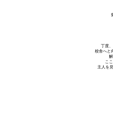
丁度、
校舎へと
解
ここ
主人を見