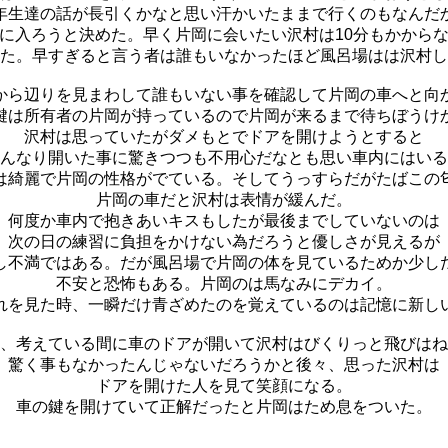
年生達の話が長引くかなと思い汗かいたままで行くのもなんだ
に入ろうと決めた。早く片岡に会いたい沢村は10分もかから
た。早すぎると言う者は誰もいなかったほど風呂場はは沢村し
から辺りを見まわして誰もいない事を確認して片岡の車へと向
鍵は所有者の片岡が持っているので片岡が来るまで待ちぼうけ
沢村は思っていたがダメもとでドアを開けようとすると
んなり開いた事に驚きつつも不用心だなとも思い車内にはいる
は綺麗で片岡の性格がでている。そしてうっすらだがたばこの
片岡の車だと沢村は表情が緩んだ。
何度か車内で抱きあいキスもしたが最後までしていないのは
次の日の練習に負担をかけない為だろうと優しさが見えるが
し不満ではある。だが風呂場で片岡の体を見ているためか少し
不安と恐怖もある。片岡のは馬なみにデカイ。
れを見た時、一瞬だけ青ざめたのを覚えているのは記憶に新し
、考えている間に車のドアが開いて沢村はびくりっと飛びはね
驚く事もなかったんじゃないだろうかと後々、思った沢村は
ドアを開けた人を見て笑顔になる。
車の鍵を開けていて正解だったと片岡はため息をついた。