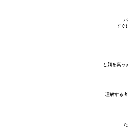
パ
すぐ
と顔を真っ
理解する者
た