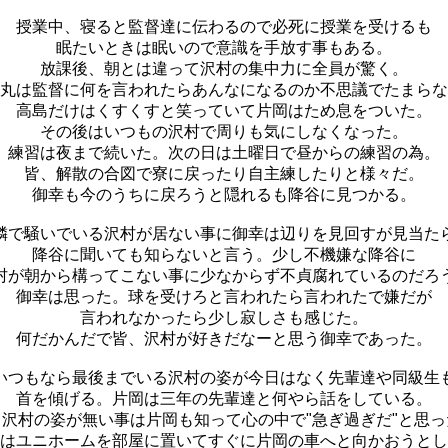
授業中、寝ると監督達に伝わるので必死に授業を受けるも
眠たいときは眠いので意識を手放す事もある。
放課後、朝とは違って沢村の集中力に全員が驚く。
丸は監督に何を言われたらあんなになるのか不思議でたまらな
高島だけはくすくすと笑っていて片岡はため息をついた。
その後はいつもの沢村で周りも気にしなくなった。
練習は夜まで続いた。次の日は土曜日で昼からの練習の為。
皆、解散の合図で寮に戻ったり自主練したりと様々だ。
御幸も今のうちに戻ろうと隠れるも降谷に見つかる。
隣で騒いでいる沢村が居ない事に御幸は辺りを見回すが見当た
降谷に聞いても知らないと言う。少し不機嫌な降谷に
村が朝から構ってこない事に少なからず不貞腐れているのだろ
御幸は思った。球を受けろと言われたら言われたで嫌だが
言われなかったら少し寂しさも感じた。
何だかんだで皆、沢村が好きだなーと思う御幸であった。
いつもなら最後までいる沢村の姿が今日はなく先輩達や同級生
首を傾げる。片岡は三年の先輩達と何やら話をしている。
、沢村の姿が無い事は片岡も知って心の中で"急ぎ過ぎだ"と思っ
はユニホームを部屋に置いてすぐに片岡の車へと向かおうとし