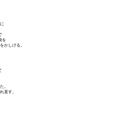
に
で
袋を
をかしげる。
て
た。
れ直す。