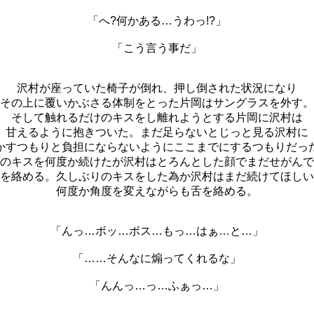
「へ?何かある…うわっ!?」
「こう言う事だ」
沢村が座っていた椅子が倒れ、押し倒された状況になり
その上に覆いかぶさる体制をとった片岡はサングラスを外す。
そして触れるだけのキスをし離れようとする片岡に沢村は
甘えるように抱きついた。まだ足らないとじっと見る沢村に
かすつもりと負担にならないようにここまでにするつもりだっ
のキスを何度か続けたが沢村はとろんとした顔でまだせがんで
を絡める。久しぶりのキスをした為か沢村はまだ続けてほしい
何度か角度を変えながらも舌を絡める。
「んっ…ボッ…ボス…もっ…はぁ…と…」
「……そんなに煽ってくれるな」
「んんっ…っ…ふぁっ…」