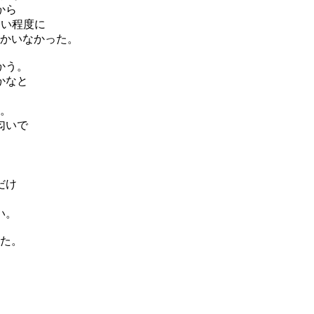
から
ない程度に
かいなかった。
かう。
かなと
。
匂いで
だけ
い。
た。