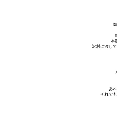
頬
本
沢村に渡して
あれ
それでも