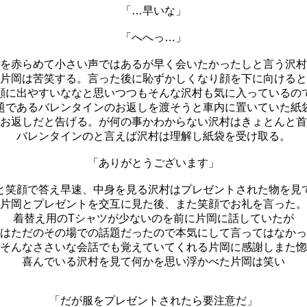
「…早いな」
「へへっ…」
を赤らめて小さい声ではあるが早く会いたかったしと言う沢村
片岡は苦笑する。言った後に恥ずかしくなり顔を下に向けると
顔に出やすいななと思いつつもそんな沢村も気に入っているの
題であるバレンタインのお返しを渡そうと車内に置いていた紙
お返しだと告げる。が何の事かわからない沢村はきょとんと首
バレンタインのと言えば沢村は理解し紙袋を受け取る。
「ありがとうございます」
と笑顔で答え早速、中身を見る沢村はプレゼントされた物を見
片岡とプレゼントを交互に見た後、また笑顔でお礼を言った。
着替え用のTシャツが少ないのを前に片岡に話していたが
はただのその場での話題だったので本気にして言ってはなかっ
そんなささいな会話でも覚えていてくれる片岡に感謝しまた惚
喜んでいる沢村を見て何かを思い浮かべた片岡は笑い
「だが服をプレゼントされたら要注意だ」