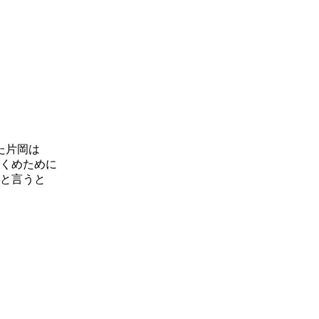
た片岡は
くめために
と言うと