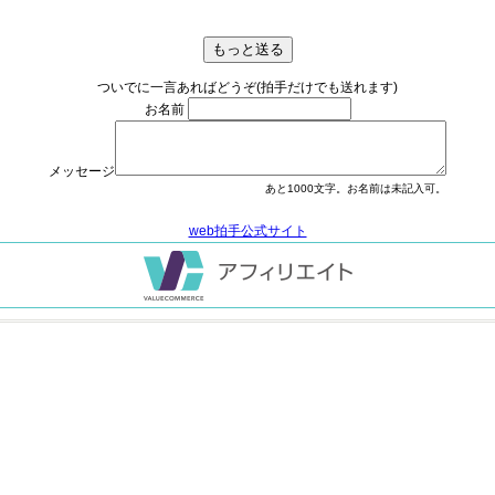
ついでに一言あればどうぞ(拍手だけでも送れます)
お名前
メッセージ
あと
1000
文字。お名前は未記入可。
web拍手公式サイト