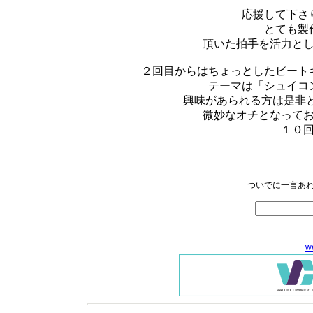
応援して下さ
とても製
頂いた拍手を活力と
２回目からはちょっとしたビート
テーマは「シュイコ
興味があられる方は是非
微妙なオチとなって
１０
ついでに一言あれ
w