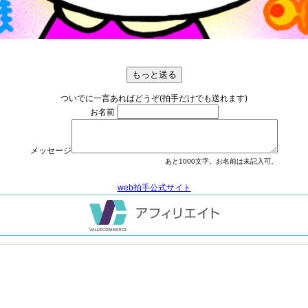
ついでに一言あればどうぞ(拍手だけでも送れます)
お名前
メッセージ
あと
1000
文字。お名前は未記入可。
web拍手公式サイト