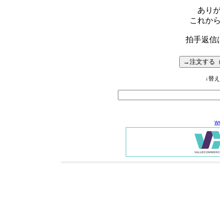
あり
これか
拍手返信
↓替
w