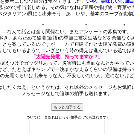
を参考にしつつ自分は食べてきました。
いや、美味しいし面白
選ぶので相当楽しめる。その気になれば豆腐や揚げ物・野菜や
ベジタリアン)風にも出来そう…あ、いや、基本のスープが動
＊ ＊ ＊
…なんて話とは全く関係ない、またアンケートの募集です。
起き、あらためて酷暑(新語)の季節に被災生活などを余儀なく
ことを案じているのですが、一方で戸建てだと太陽光発電の設
りしてもいるようで、いざという時の備えは進んでいる処では
「太陽光発電、持ってますか？」
据えつけでガッツリあって、災害時にも当面なんとかやってい
けど、たとえばキャンプで一晩まかなえるくらいの設備は持っ
の充電くらいは出来そうな人。不安しかない人。逆にないけど
はしたくねえ、というかたは、それ以外のメッセージもお気軽
メッセージなしで追加の拍手も送れます。
ついでに一言あればどうぞ(拍手だけでも送れます)