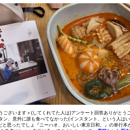
うございます＋(してくれてた人は)アンケート回答ありがとう
タン、意外に誰も食べてなかった(インスタント、という人はい
だと思ったでしょ『ニーハオ、おいしい東京日和。』の単行本