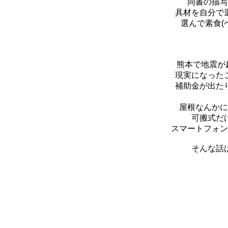
同書の描写
具材を自分で
選んで素食(
熊本で地震が
現実になった
補助金が出た
屋根なんかに
可搬式だ
スマートフォン
そんな話