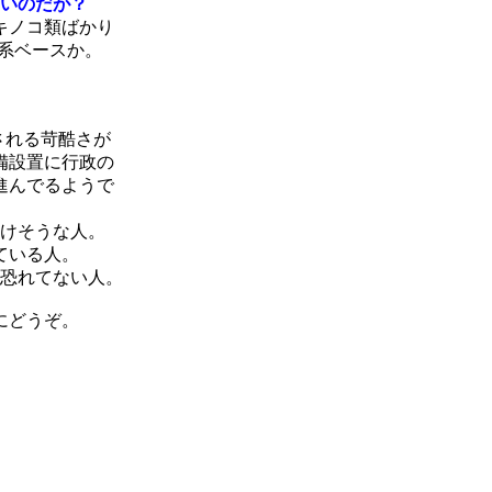
いのだが？
キノコ類ばかり
物系ベースか。
される苛酷さが
備設置に行政の
進んでるようで
けそうな人。
ている人。
恐れてない人。
にどうぞ。