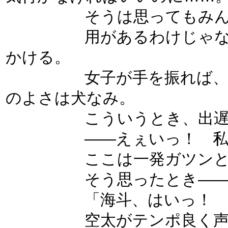
そうは思ってもみんなが
用があるわけじゃないけ
かける。
女子が手を振れば、にこ
のよさは犬なみ。
こういうとき、出遅れる
――えぇいっ！ 私らしく
ここは一発ガツンと呼
そう思ったとき――
「海斗、はいっ！ 決
空太がテンポ良く声をか