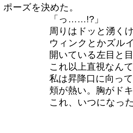
ポーズを決めた。
「っ……!?」
周りはドッと湧くけど
ウィンクとかズルイ。不
開いている左目と目が合
これ以上直視なんてで
私は昇降口に向って走
頬が熱い。胸がドキド
これ、いつになったらお