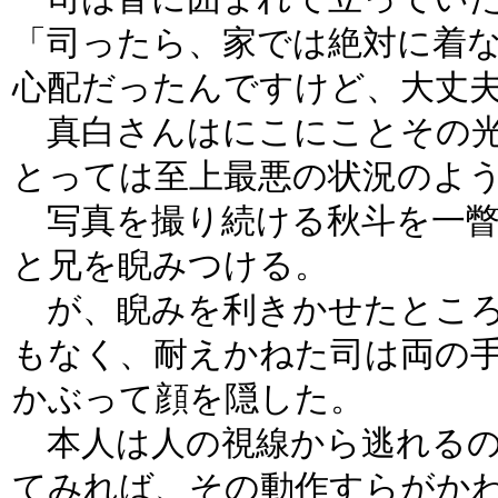
「司ったら、家では絶対に着
心配だったんですけど、大丈
真白さんはにこにことその光
とっては至上最悪の状況のよ
写真を撮り続ける秋斗を一瞥
と兄を睨みつける。
が、睨みを利きかせたところ
もなく、耐えかねた司は両の
かぶって顔を隠した。
本人は人の視線から逃れるの
てみれば、その動作すらがか