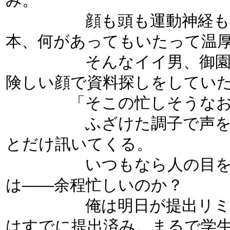
み。
顔も頭も運動神経もいい
本、何があってもいたって温
そんなイイ男、御園生蒼
険しい顔で資料探しをしてい
「そこの忙しそうなお
ふざけた調子で声をかけ
とだけ訊いてくる。
いつもなら人の目を見て
は――余程忙しいのか？
俺は明日が提出リミット
はすでに提出済み。まるで学