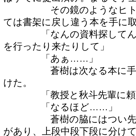
その鏡のようなヒトは、
ては書架に戻し違う本を手に
「なんの資料探してんの
を行ったり来たりして」
「あぁ……」
蒼樹は次なる本に手をか
けた。
「教授と秋斗先輩に頼ま
「なるほど……」
蒼樹の脇にはつい先日入
があり、上段中段下段に分け