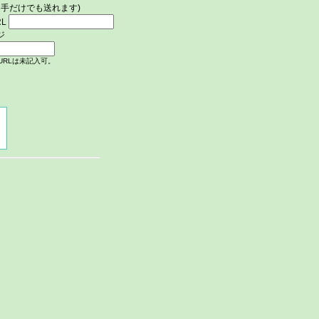
手だけでも送れます)
RL
ジ
URLは未記入可。