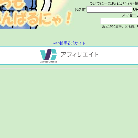
ついでに一言あればどうぞ(拍
お名前
U
メッセー
あと
1000
文字。お名前、
web拍手公式サイト