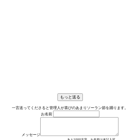
一言送ってくださると管理人が喜びのあまりソーラン節を踊ります。
お名前
メッセージ
あと
1000
文字。お名前は未記入可。